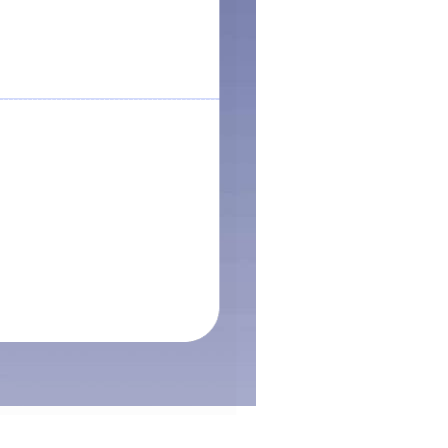
m6平台在线登录@微信