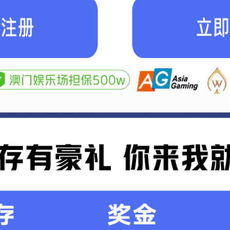
家高新技术企业
6421
2021年12月20日
胜宇经高新技术企业认定
荣获“高新技术企业”证书
理工作领导的审批，m6平台在线登录正式通过认定，荣获“国
创新实力获得各方认可。