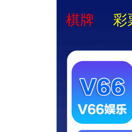
CN
|
EN
新闻中心
公司新闻
新闻中心
企业简介
产品信息
提供迅速准确地提供我们相关的
生产实力
新闻，更加地于是俱进，更加快
工程案例
客户支援
公司新闻
行业信息