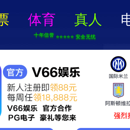
m6平台在线登录-手机App下
胜宇荣获国家高新技术企业
新闻，包括行业内新闻以及公司的新闻及时了解相关
速地成长，成为各类工程项目指定专用品牌
全部新闻